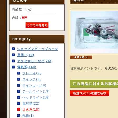
商品数：0点
合計：
0円
ショッピングトップページ
足回り(10)
アクセサリーなど(76)
電気系(140)
旧車用ポイントです。 GS150
ブレーキ(2)
スイッチ(3)
ウインカー(19)
テールライト(19)
ヘッドライト(18)
電球類(22)
点火系(18)
配線(1)