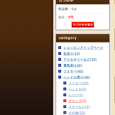
商品数：0点
合計：
0円
ショッピングトップページ
足回り(10)
アクセサリーなど(76)
電気系(140)
ワイヤー(45)
ハンドル周り(40)
メーター(13)
ハンドル(2)
レバー(1)
グリップ(7)
ステーなど(1)
その他(15)