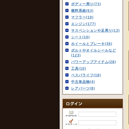
ボディー周り(73)
燃料系統(63)
マフラー(10)
エンジン(177)
サスペンションや足周り(13)
シート(10)
ホイールとブレーキ(36)
ボルトやオイルシールなど
(123)
パワーアップアイテム(28)
工具(10)
ベスパライフ(18)
中古単品物(4)
レアパーツ(8)