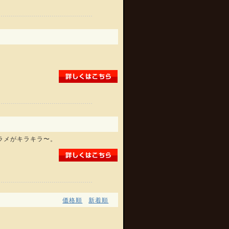
。
ラメがキラキラ〜。
価格順
新着順