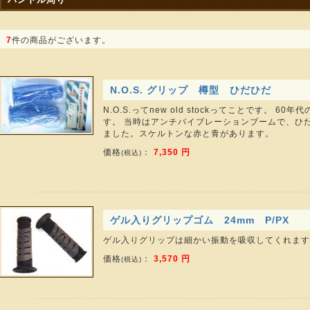
7
件の商品がございます。
N.O.S. グリップ 樽型 ひだひだ
N.O.S.ってnew old stockってことです。 6
す。 当時はアンチバイブレーションブームで、ひ
ました。スケルトンな赤と青があります。
価格
：
7,350 円
(税込)
ゲル入りグリップゴム 24mm P/PX
ゲル入りグリップは細かい振動を吸収してくれます
価格
：
3,570 円
(税込)